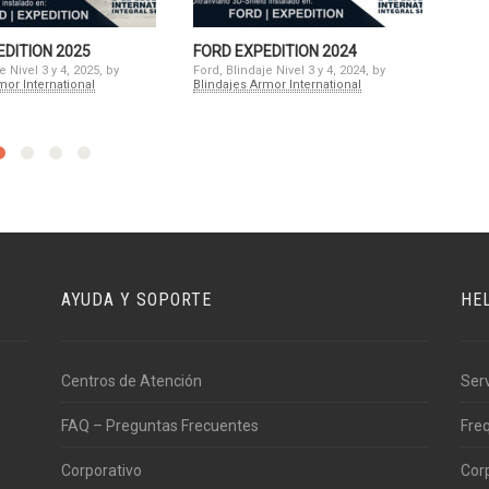
EDITION 2025
FORD EXPEDITION 2024
FOR
e Nivel 3 y 4, 2025, by
Ford, Blindaje Nivel 3 y 4, 2024, by
Ford,
mor International
Blindajes Armor International
Blind
AYUDA Y SOPORTE
HE
Centros de Atención
Ser
FAQ – Preguntas Frecuentes
Fre
Corporativo
Cor