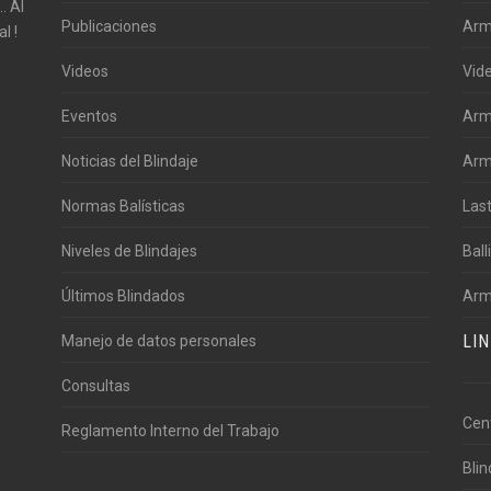
. Al
Publicaciones
Arm
l !
Videos
Vid
Eventos
Arm
Noticias del Blindaje
Arm
Normas Balísticas
Las
Niveles de Blindajes
Ball
Últimos Blindados
Arm
LI
Manejo de datos personales
Consultas
Cen
Reglamento Interno del Trabajo
Bli