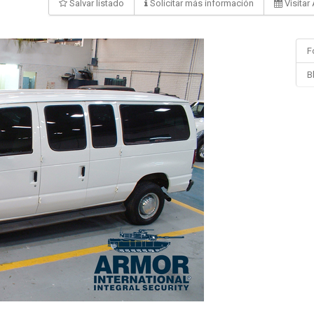
Salvar listado
Solicitar más información
Visitar
F
B