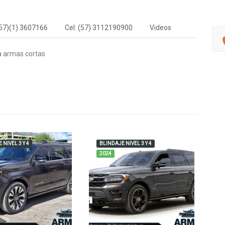
57)(1) 3607166
Cel: (57) 3112190900
Videos
tra armas cortas
 NIVEL 3 Y 4
BLINDAJE NIVEL 3 Y 4
B
2024
2