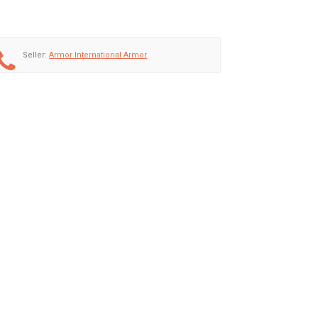
Seller:
Armor International Armor
LINDAJE NIVEL 3 Y 4
BLINDAJE NIVEL 3 Y 4
012
2015