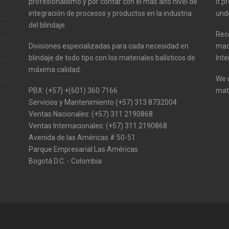
profesionalismo y por contar con el más alto nivel de
It 
integración de procesos y productos en la industria
unde
del blindaje.
Reco
Divisiones especializadas para cada necesidad en
mac
blindaje de todo tipo con los materiales balísticos de
Inte
máxima calidad.
We u
PBX: (+57) +(601) 360 7166
mate
Servicios y Mantenimiento (+57) 313 8732004
Ventas Nacionales: (+57) 311 2190868
Ventas Internacionales: (+57) 311 2190868
Avenida de las Américas # 50-51
Parque Empresarial Las Américas
Bogotá D.C. - Colombia