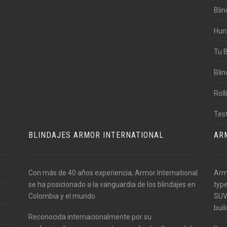
Blin
Hun
Tu 
Bli
Rol
Tes
BLINDAJES ARMOR INTERNATIONAL
AR
Con más de 40 años experiencia, Armor International
Armo
se ha posicionado a la vanguardia de los blindajes en
type
Colombia y el mundo.
SUVs
buil
Reconocida internacionalmente por su