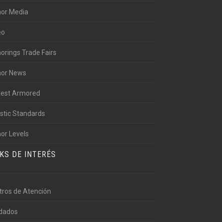
or Media
eo
orings Trade Fairs
or News
test Armored
istic Standards
or Levels
NKS DE INTERÉS
tros de Atención
ndados