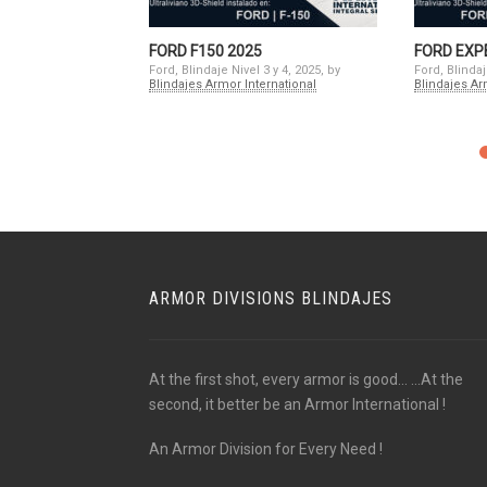
FORD F150 2025
FORD EXP
Ford, Blindaje Nivel 3 y 4, 2025, by
Ford, Blindaj
Blindajes Armor International
Blindajes Ar
ARMOR DIVISIONS BLINDAJES
At the first shot, every armor is good... ...At the
second, it better be an Armor International !
An Armor Division for Every Need !