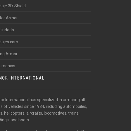
daje 3D-Shield
ter Armor
Blindado
ndajes.com
ling Armor
timonios
MOR INTERNATIONAL
r International has specialized in armoring all
s of vehicles since 1984, including automobiles,
, helicopters, aircrafts, locomotives, trains,
dings, and boats.