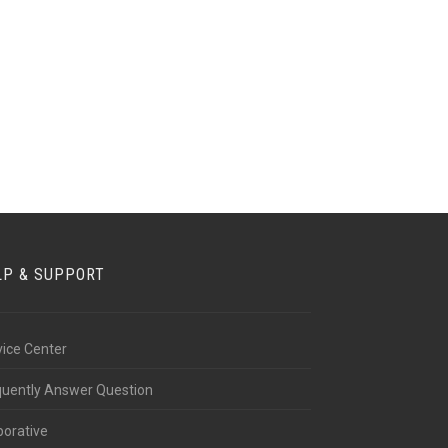
D E250 2012
FORD E250 2015
 Blindaje Nivel 3 y 4, 2012, by
Ford, Blindaje Nivel 3 y 4, 2015, by
ajes Armor International
Blindajes Armor International
LP & SUPPORT
vice Center
quently Answer Question
porative