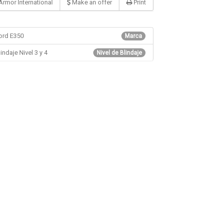
 Armor International
Make an offer
Print
ord E350
Marca
lindaje Nivel 3 y 4
Nivel de Blindaje